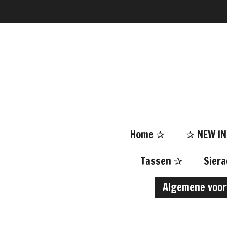
Ga
direct
naar
de
hoofdinhoud
Home ✰
✰ NEW I
Tassen ✰
Sier
Algemene voo