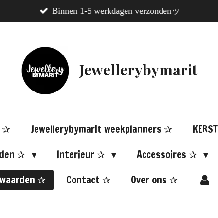
Binnen 1-5 werkdagen verzondenッ
Jewellerybymarit
N ✰
Jewellerybymarit weekplanners ✰
KERST
aden ✰
Interieur ✰
Accessoires ✰
rwaarden ✰
Contact ✰
Over ons ✰