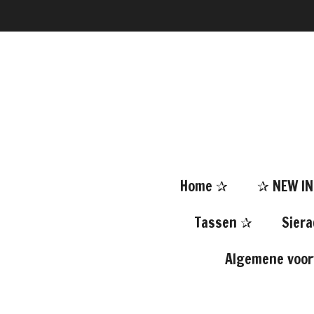
Ga
direct
naar
de
hoofdinhoud
Home ✰
✰ NEW I
Tassen ✰
Sier
Algemene voo