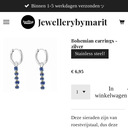
Binnen 1-5 werkdagen verzondenッ
Ga
direct
Jewellerybymarit
naar
de
hoofdinhoud
Bohemian earrings -
zilver
Stainless steel!
€ 6,95
In
winkelwagen
Deze sieraden zijn van
roestvrijstaal, dus deze