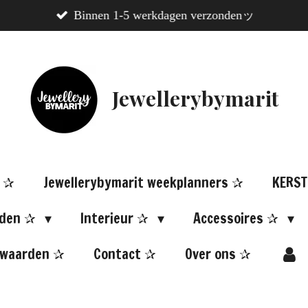
Binnen 1-5 werkdagen verzondenッ
Jewellerybymarit
N ✰
Jewellerybymarit weekplanners ✰
KERST
aden ✰
Interieur ✰
Accessoires ✰
rwaarden ✰
Contact ✰
Over ons ✰