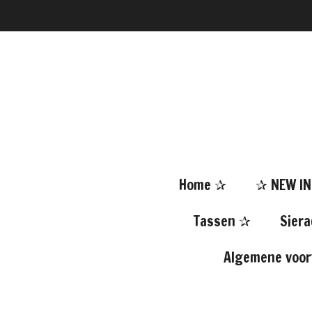
Ga
direct
naar
de
hoofdinhoud
Home ✰
✰ NEW I
Tassen ✰
Sier
Algemene voo