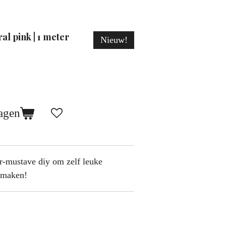
ral pink | 1 meter
Nieuw!
agen
er-mustave diy om zelf leuke
n maken!