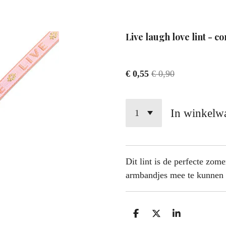
Live laugh love lint - co
€ 0,55
€ 0,90
In winkelw
Dit lint is de perfecte zom
armbandjes mee te kunne
D
D
S
e
e
h