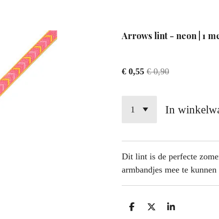
Arrows lint - neon | 1 m
€ 0,55
€ 0,90
In winkelw
Dit lint is de perfecte zom
armbandjes mee te kunne
D
D
S
e
e
h