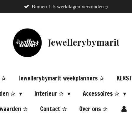
Binnen 1-5 werkdagen verzondenッ
Jewellerybymarit
N ✰
Jewellerybymarit weekplanners ✰
KERST
aden ✰
Interieur ✰
Accessoires ✰
rwaarden ✰
Contact ✰
Over ons ✰