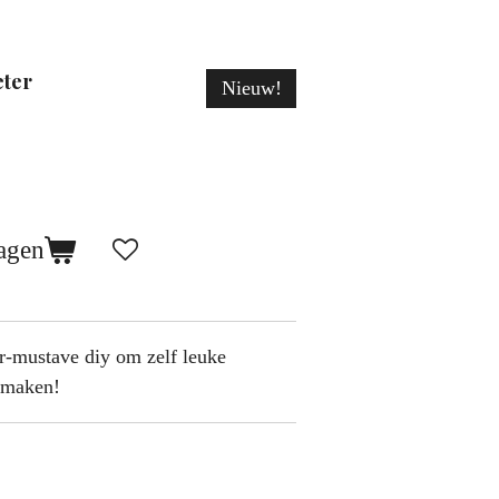
eter
Nieuw!
agen
er-mustave diy om zelf leuke
n maken!