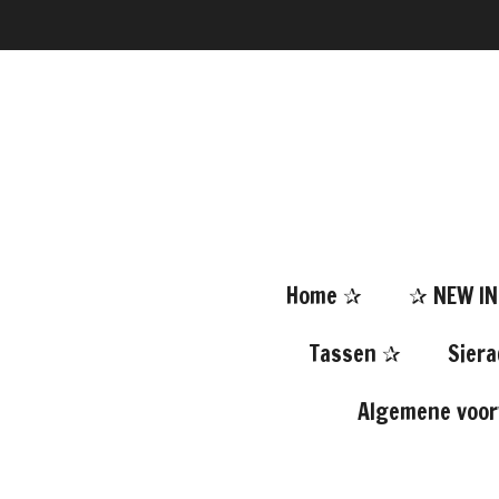
Ga
direct
naar
de
hoofdinhoud
Home ✰
✰ NEW I
Tassen ✰
Sier
Algemene voo