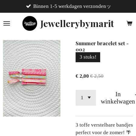
Binnen 1-5 werkdagen verzondenッ
Ga
direct
Jewellerybymarit
naar
de
hoofdinhoud
Summer bracelet set -
002
3 stuks!
€ 2,00
€ 2,50
In
winkelwagen
3 toffe verstelbare bandjes
perfect voor de zomer! 🌴