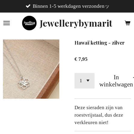
Binnen 1-5 werkdagen verzondenッ
Ga
direct
Jewellerybymarit
naar
de
hoofdinhoud
Hawaï ketting - zilver
€ 7,95
In
winkelwagen
Deze sieraden zijn van
roestvrijstaal, dus deze
verkleuren niet!