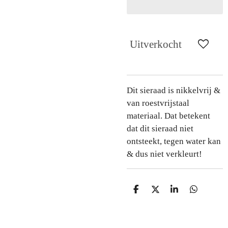
Uitverkocht
Dit sieraad is nikkelvrij &
van roestvrijstaal
materiaal. Dat betekent
dat dit sieraad niet
ontsteekt, tegen water kan
& dus niet verkleurt!
D
D
S
D
e
e
h
e
l
e
a
l
e
l
r
e
n
e
n