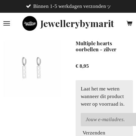
Binnen 1-5 werkdagen verzondenッ
Ga
direct
Jewellerybymarit
naar
de
hoofdinhoud
Multiple hearts
oorbellen - zilver
€ 8,95
Laat het me weten
wanneer dit product
weer op voorraad is.
Verzenden