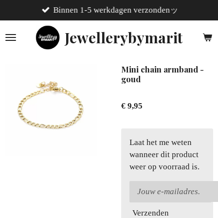
Binnen 1-5 werkdagen verzondenッ
Ga
direct
Jewellerybymarit
naar
de
hoofdinhoud
Mini chain armband -
goud
€ 9,95
Laat het me weten
wanneer dit product
weer op voorraad is.
Verzenden