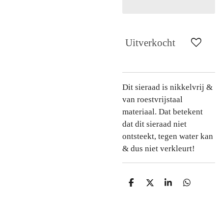
Uitverkocht
Dit sieraad is nikkelvrij &
van roestvrijstaal
materiaal. Dat betekent
dat dit sieraad niet
ontsteekt, tegen water kan
& dus niet verkleurt!
D
D
S
D
e
e
h
e
l
e
a
l
e
l
r
e
n
e
n