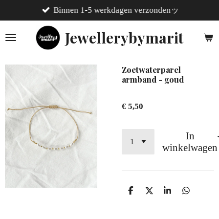
Binnen 1-5 werkdagen verzondenッ
Ga
direct
Jewellerybymarit
naar
de
hoofdinhoud
Zoetwaterparel
armband - goud
€ 5,50
In
winkelwagen
D
D
S
D
e
e
h
e
l
e
a
l
e
l
r
e