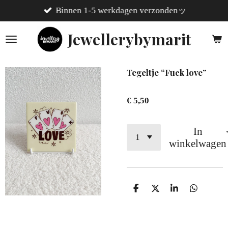
Binnen 1-5 werkdagen verzondenッ
Ga
direct
Jewellerybymarit
naar
de
hoofdinhoud
Tegeltje “Fuck love”
€ 5,50
In
winkelwagen
D
D
S
D
e
e
h
e
l
e
a
l
e
l
r
e
n
e
n