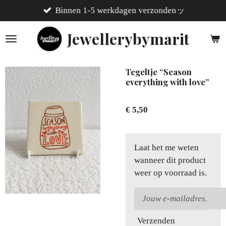
Binnen 1-5 werkdagen verzondenッ
Ga
direct
Jewellerybymarit
naar
de
hoofdinhoud
Tegeltje “Season
everything with love”
€ 5,50
Laat het me weten
wanneer dit product
weer op voorraad is.
Verzenden