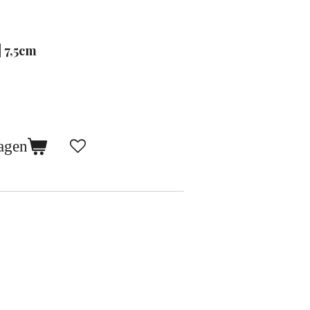
| 7,5cm
agen