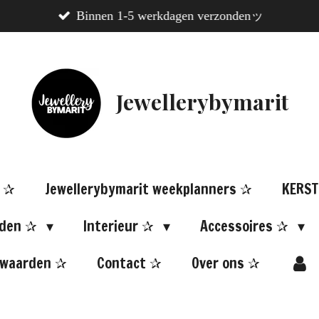
Binnen 1-5 werkdagen verzondenッ
Jewellerybymarit
N ✰
Jewellerybymarit weekplanners ✰
KERST
aden ✰
Interieur ✰
Accessoires ✰
rwaarden ✰
Contact ✰
Over ons ✰