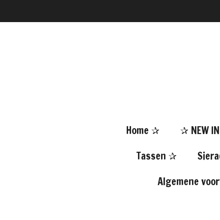
Ga
direct
naar
de
hoofdinhoud
Home ✰
✰ NEW I
Tassen ✰
Sier
Algemene voo