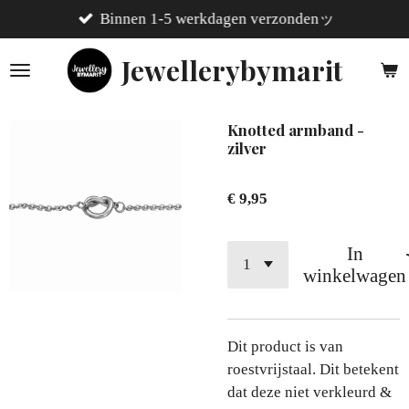
Binnen 1-5 werkdagen verzondenッ
Ga
direct
Jewellerybymarit
naar
de
hoofdinhoud
Knotted armband -
zilver
€ 9,95
In
winkelwagen
Dit product is van
roestvrijstaal. Dit betekent
dat deze niet verkleurd &