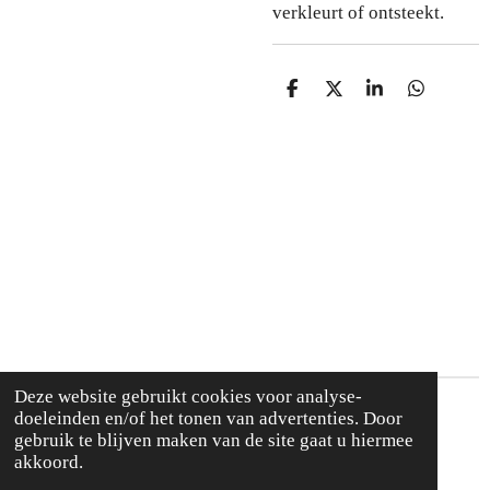
verkleurt of ontsteekt.
D
D
S
D
e
e
h
e
l
e
a
l
e
l
r
e
n
e
n
Deze website gebruikt cookies voor analyse-
Algemene voorwaarden ✰
doeleinden en/of het tonen van advertenties. Door
gebruik te blijven maken van de site gaat u hiermee
Contact ✰
akkoord.
© 2020 - 2026 Jewellerybymarit