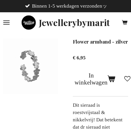
Binnen 1-5 werkdagen verzondenッ
Ga
direct
Jewellerybymarit
naar
de
hoofdinhoud
Flower armband - zilver
€ 6,95
In
winkelwagen
Dit sieraad is
roestvrijstaal &
nikkelvrij! Dat betekent
dat dr sieraad niet