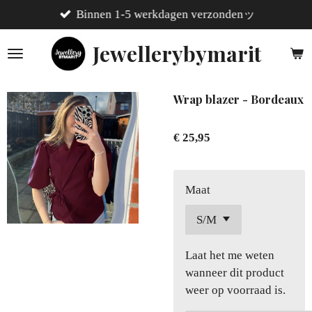
Binnen 1-5 werkdagen verzondenッ
Ga
direct
Jewellerybymarit
naar
de
hoofdinhoud
Wrap blazer - Bordeaux
€ 25,95
Maat
Laat het me weten
wanneer dit product
weer op voorraad is.