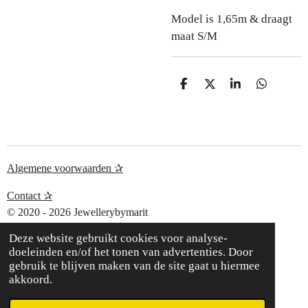
Model is 1,65m & draagt
maat S/M
D
D
S
D
e
e
h
e
l
e
a
l
e
l
r
e
n
e
n
Algemene voorwaarden ✰
Contact ✰
© 2020 - 2026 Jewellerybymarit
Deze website gebruikt cookies voor analyse-
doeleinden en/of het tonen van advertenties. Door
gebruik te blijven maken van de site gaat u hiermee
akkoord.