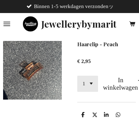
Binnen 1-5 werkdagen verzondenッ
Ga
direct
Jewellerybymarit
naar
de
hoofdinhoud
Haarclip - Peach
€ 2,95
In
winkelwagen
D
D
S
D
e
e
h
e
l
e
a
l
e
l
r
e
n
e
n