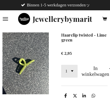
Binnen 1-5 werkdagen verzondenッ
Ga
direct
Jewellerybymarit
naar
de
hoofdinhoud
Haarclip twisted - Lime
green
€ 2,95
In
winkelwagen
D
D
S
D
e
e
h
e
l
e
a
l
e
l
r
e