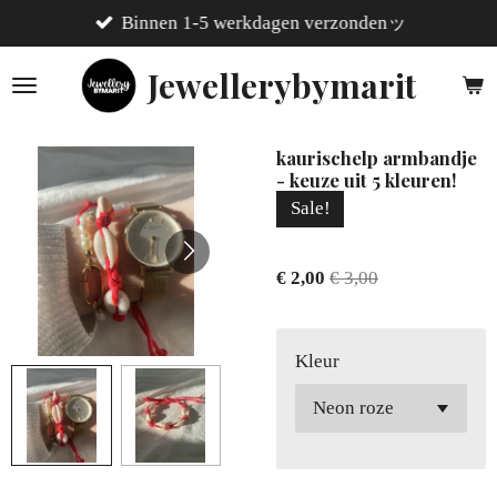
Binnen 1-5 werkdagen verzondenッ
Ga
direct
Jewellerybymarit
naar
de
hoofdinhoud
kaurischelp armbandje
- keuze uit 5 kleuren!
Sale!
€ 2,00
€ 3,00
Kleur